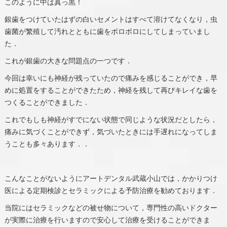
このように中は真っ黒！
銀歯をつけていたはずの白いセメントはすべて溶けてなくなり，虫
歯菌が繁殖して汚れとともに歯をボロボロにしてしまっていまし
た．
これが銀歯の大きな問題点の一つです．
今回は幸いにも神経が残っていたので痛みを感じることができ，早
めに処置をすることができたため，神経を残して再びキレイな歯を
つくることができました．
これでもしも神経がすでにない状態で同じような状況だとしたら，
痛みに気づくことができず，気づいたときには手遅れになってしま
うことも多々あります．．
こんなことがないようにアートデンタル武蔵小山では，かかりつけ
医による定期検診とセラミックによる予防治療を勧めております．
当院にはセラミックなどの被せ物について，専門性の高いドクター
が実際に治療を行いますので安心して治療を受けることができま